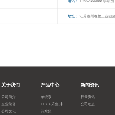
电话：
19852356888 李浩洲
地址：
江苏泰州春兰工业园
关于我们
产品中心
新闻资讯
公司简介
单级泵
行业资讯
企业荣誉
LEYU·乐鱼(中
公司动态
公司文化
国)官方网站
污水泵