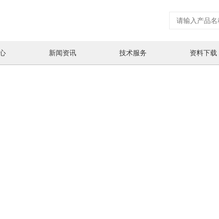
心
新闻资讯
技术服务
资料下载