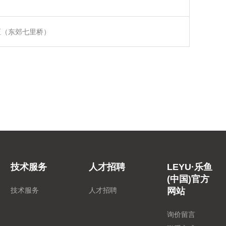
区（东郊七里桥）
技术服务
人才招聘
LEYU·乐鱼
(中国)官方
技术服务
人才招聘
网站
询价留言